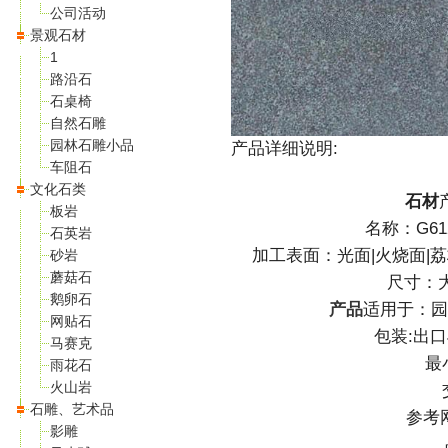
公司活动
景观石材
1
路沿石
石桌椅
自然石雕
园林石雕小品
产品详细说明:
车阻石
文化石类
石材
板岩
名称：G61
石英岩
加工表面：光面|火烧面|荔
砂岩
蘑菇石
尺寸：大
鹅卵石
产品
适用于：园
网贴石
包装:出口
马赛克
最
雨花石
火山岩
石雕、艺术品
参考网
影雕