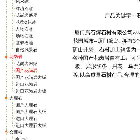
风水球
牌坊石雕
花岗岩底座
产品关键字：
花盆&花钵
人物石雕
厦门腾石辉
石材
有限公司www.
动物石雕
花园城市--厦门鹭岛, 拥有3
墓碑石雕
矿山开采、
石材
加工销售为
自然风景石
花岗岩
各种国产花岗岩自有工厂可
花岗岩网贴
板、异形线条、拼花、马赛
国产花岗岩
等,以高质量
石材
产品,合理
国产花岗岩大板
进口花岗岩
进口花岗岩大板
大理石
国产大理石
国产大理石大板
进口大理石
进口大理石大板
台面板
台上盆