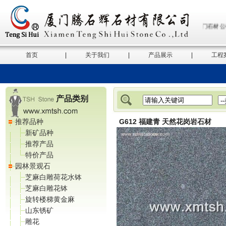
厦门腾石辉石材有限公司，厦门石材公司
首页
|
关于我们
|
产品展示
|
工程
产品类别
推荐品种
G612 福建青 天然花岗岩石材
新矿品种
推荐产品
特价产品
园林景观石
芝麻白雕荷花水钵
芝麻白雕花钵
旋转楼梯黄金麻
山东锈矿
雕花