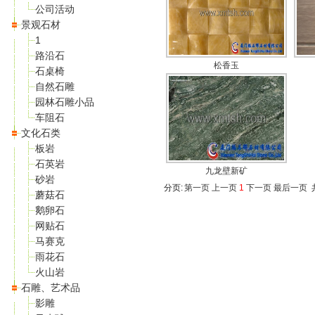
公司活动
景观石材
1
路沿石
松香玉
石桌椅
自然石雕
园林石雕小品
车阻石
文化石类
板岩
石英岩
九龙壁新矿
砂岩
分页:
第一页
上一页
1
下一页
最后一页
共
蘑菇石
鹅卵石
网贴石
马赛克
雨花石
火山岩
石雕、艺术品
影雕