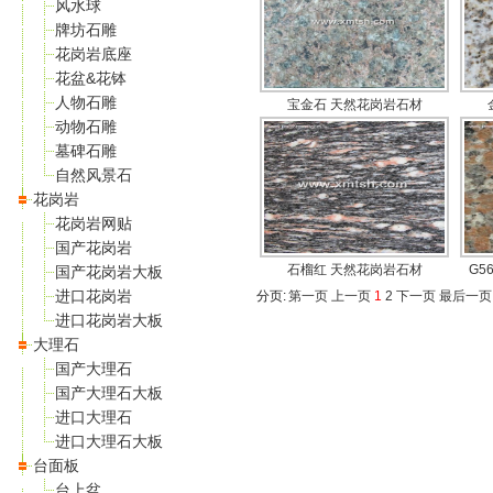
风水球
牌坊石雕
花岗岩底座
花盆&花钵
人物石雕
宝金石 天然花岗岩石材
动物石雕
墓碑石雕
自然风景石
花岗岩
花岗岩网贴
国产花岗岩
石榴红 天然花岗岩石材
G5
国产花岗岩大板
进口花岗岩
分页:
第一页
上一页
1
2
下一页
最后一页
进口花岗岩大板
大理石
国产大理石
国产大理石大板
进口大理石
进口大理石大板
台面板
台上盆