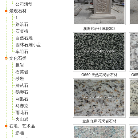
公司活动
景观石材
1
路沿石
澳洲砂岩柱雕花302
石桌椅
自然石雕
园林石雕小品
车阻石
文化石类
板岩
石英岩
G660 天然花岗岩石材
G6
砂岩
蘑菇石
鹅卵石
网贴石
马赛克
雨花石
火山岩
金点白麻 花岗岩石材
石雕、艺术品
影雕