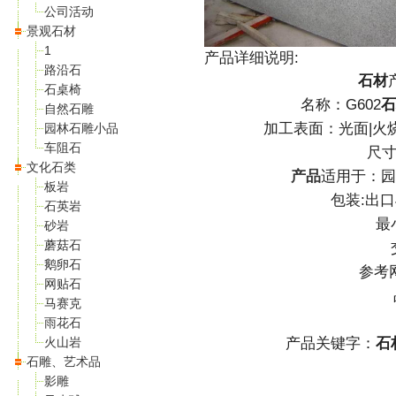
公司活动
景观石材
1
产品详细说明:
路沿石
石材
石桌椅
名称：G602
石
自然石雕
加工表面：光面|火烧
园林石雕小品
车阻石
尺寸
文化石类
产品
适用于：园
板岩
包装:出口
石英岩
最
砂岩
蘑菇石
鹅卵石
参考网
网贴石
马赛克
雨花石
火山岩
产品关键字：
石
石雕、艺术品
影雕