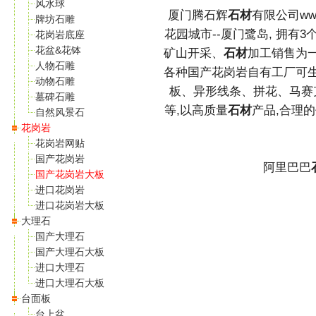
风水球
厦门腾石辉
石材
有限公司www.
牌坊石雕
花园城市--厦门鹭岛, 拥有3
花岗岩底座
花盆&花钵
矿山开采、
石材
加工销售为
人物石雕
各种国产花岗岩自有工厂可
动物石雕
板、异形线条、拼花、马赛
墓碑石雕
等,以高质量
石材
产品,合理
自然风景石
花岗岩
花岗岩网贴
国产花岗岩
阿里巴巴
国产花岗岩大板
进口花岗岩
进口花岗岩大板
大理石
国产大理石
国产大理石大板
进口大理石
进口大理石大板
台面板
台上盆