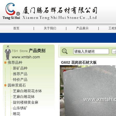
首页
|
关于我们
|
产品展示
|
工程
产品类别
推荐品种
G602 花岗岩石材大板
新矿品种
推荐产品
特价产品
园林景观石
芝麻白雕荷花水钵
芝麻白雕花钵
旋转楼梯黄金麻
山东锈矿
雕花