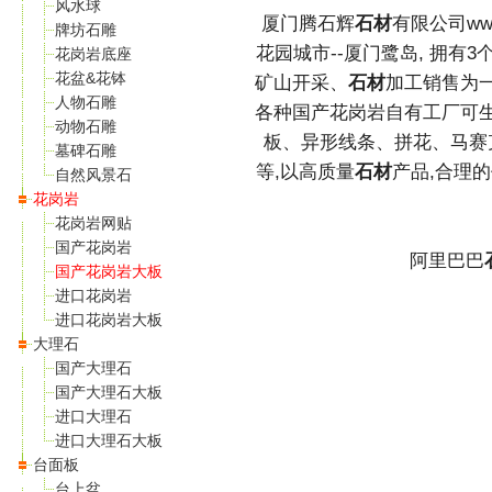
风水球
厦门腾石辉
石材
有限公司www.
牌坊石雕
花园城市--厦门鹭岛, 拥有3
花岗岩底座
花盆&花钵
矿山开采、
石材
加工销售为
人物石雕
各种国产花岗岩自有工厂可
动物石雕
板、异形线条、拼花、马赛
墓碑石雕
等,以高质量
石材
产品,合理
自然风景石
花岗岩
花岗岩网贴
国产花岗岩
阿里巴巴
国产花岗岩大板
进口花岗岩
进口花岗岩大板
大理石
国产大理石
国产大理石大板
进口大理石
进口大理石大板
台面板
台上盆