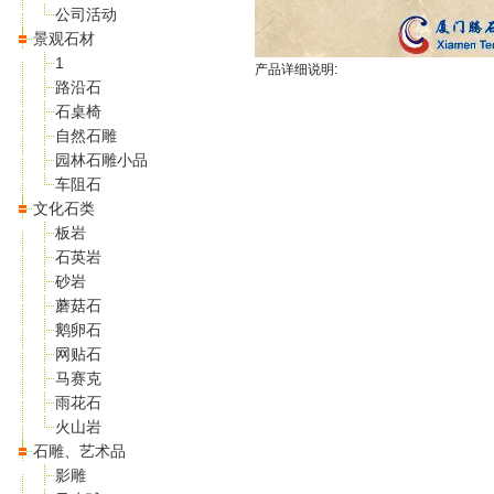
公司活动
景观石材
1
产品详细说明:
路沿石
石桌椅
自然石雕
园林石雕小品
车阻石
文化石类
板岩
石英岩
砂岩
蘑菇石
鹅卵石
网贴石
马赛克
雨花石
火山岩
石雕、艺术品
影雕