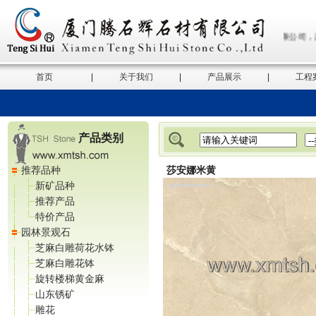
厦门腾石辉石材有限公司，厦
首页
|
关于我们
|
产品展示
|
工程
产品类别
推荐品种
莎安娜米黄
新矿品种
推荐产品
特价产品
园林景观石
芝麻白雕荷花水钵
芝麻白雕花钵
旋转楼梯黄金麻
山东锈矿
雕花